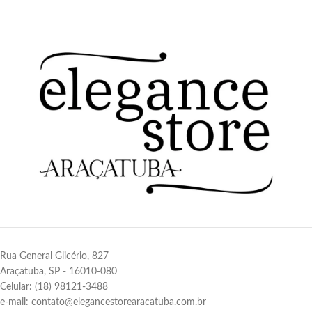
Rua General Glicério, 827
Araçatuba, SP - 16010-080
Celular: (18) 98121-3488
e-mail: contato@elegancestorearacatuba.com.br