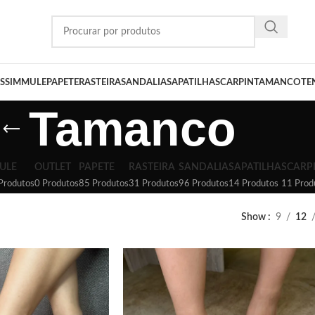
SSIM
MULE
PAPETE
RASTEIRA
SANDALIA
SAPATILHA
SCARPIN
TAMANCO
TE
Tamanco
ULE
OUTLET
PAPETE
RASTEIRA
SANDALIA
SAPATILHA
SCARP
Produtos
0 Produtos
85 Produtos
31 Produtos
96 Produtos
14 Produtos
11 Prod
Show
9
12