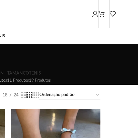
NIS
IN
TAMANCO
TENIS
utos
11 Produtos
19 Produtos
18
24