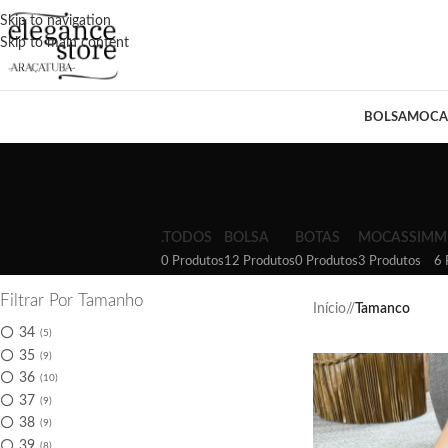
Skip to navigation
Skip to main content
BOLSA
MOCA
.TODOS
BOLSA
BOTAS
MOCASSIM
M
0 Produtos
12 Produtos
0 Produtos
3 Produtos
6 
Filtrar Por Tamanho
Início
/
Tamanco
34
5
35
9
36
10
37
9
38
9
39
8