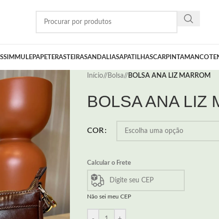
SSIM
MULE
PAPETE
RASTEIRA
SANDALIA
SAPATILHA
SCARPIN
TAMANCO
TE
Início
/
Bolsa
/
BOLSA ANA LIZ MARROM
BOLSA ANA LIZ
COR
Calcular o Frete
Não sei meu CEP