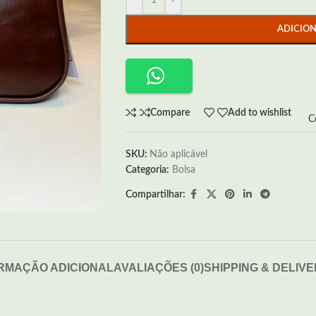
-
+
ADICIO
Compare
Add to wishlist
C
SKU:
Não aplicável
Categoria:
Bolsa
Compartilhar:
RMAÇÃO ADICIONAL
AVALIAÇÕES (0)
SHIPPING & DELIV