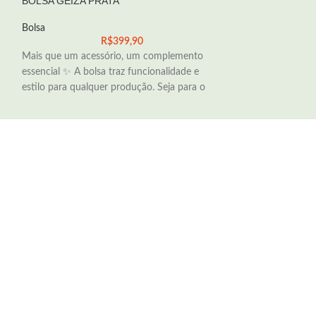
BOLSA GEIZA PRATA
BOLSA MARTA A
Bolsa
Bolsa
R$
399,90
Mais que um acessório, um complemento
Mais que um aces
essencial ✨ A bolsa traz funcionalidade e
essencial ✨ A bols
estilo para qualquer produção. Seja para o
estilo para qualqu