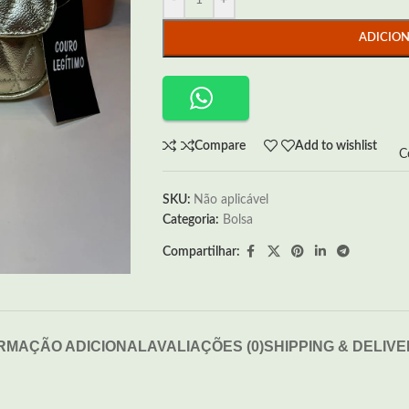
-
+
ADICIO
Compare
Add to wishlist
C
SKU:
Não aplicável
Categoria:
Bolsa
Compartilhar:
RMAÇÃO ADICIONAL
AVALIAÇÕES (0)
SHIPPING & DELIV