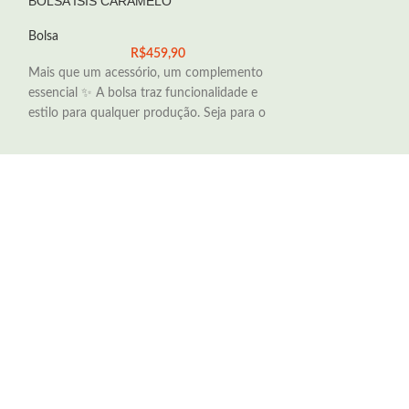
BOLSA ISIS CARAMELO
BOLSA NERIDA 
Bolsa
Bolsa
R$
459,90
Mais que um acessório, um complemento
Bem fashionista, 
essencial ✨ A bolsa traz funcionalidade e
todos os moment
estilo para qualquer produção. Seja para o