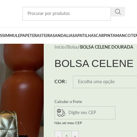
SSIM
MULE
PAPETE
RASTEIRA
SANDALIA
SAPATILHA
SCARPIN
TAMANCO
TE
Início
/
Bolsa
/
BOLSA CELENE DOURADA
BOLSA CELENE
COR
Calcular o Frete
Não sei meu CEP