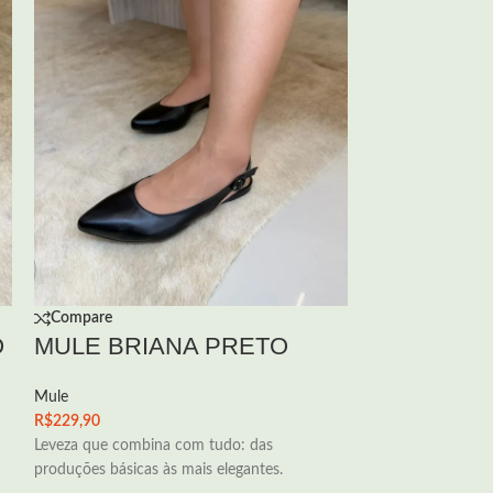
Compare
Compare
O
MULE BRIANA PRETO
MULE FRA
CARAMEL
Mule
R$
229,90
Mule
Leveza que combina com tudo: das
R$
249,90
produções básicas às mais elegantes.
Leveza que combi