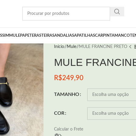
SSIM
MULE
PAPETE
RASTEIRA
SANDALIA
SAPATILHA
SCARPIN
TAMANCO
TE
Início
/
Mule
/
MULE FRANCINE PRETO
MULE FRANCIN
R$
249,90
TAMANHO
COR
Calcular o Frete