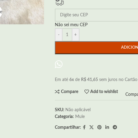
ge
Não sei meu CEP
-
+
ADICIO
Em até
6x
de
R$ 41,65
sem juros no Cartão
Compare
Add to wishlist
Compa
SKU:
Não aplicável
Categoria:
Mule
Compartilhar: