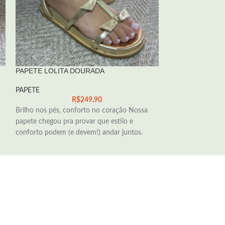
PAPETE LOLITA DOURADA
PAPETE NANA AV
PAPETE
PAPETE
R$
249,90
Brilho nos pés, conforto no coração Nossa
Brilhe com confor
papete chegou pra provar que estilo e
estilo, maciez e p
conforto podem (e devem!) andar juntos.
acompanhar em t
disse