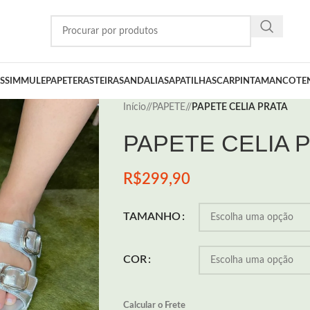
SSIM
MULE
PAPETE
RASTEIRA
SANDALIA
SAPATILHA
SCARPIN
TAMANCO
TE
Início
/
PAPETE
/
PAPETE CELIA PRATA
PAPETE CELIA 
R$
299,90
TAMANHO
COR
Calcular o Frete