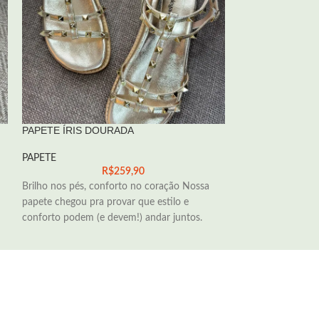
PAPETE ÍRIS DOURADA
PAPETE IRIS OF
PAPETE
PAPETE
R$
259,90
Brilho nos pés, conforto no coração Nossa
Brilhe com confor
papete chegou pra provar que estilo e
une estilo, maciez
conforto podem (e devem!) andar juntos.
acompanhar em t