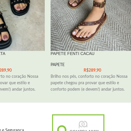
ETA
PAPETE FENTI CACAU
PAPETE
289,90
R$
289,90
orto no coração Nossa
Brilho nos pés, conforto no coração Nossa
ovar que estilo e
papete chegou pra provar que estilo e
vem!) andar juntos.
conforto podem (e devem!) andar juntos.
de e Segurança