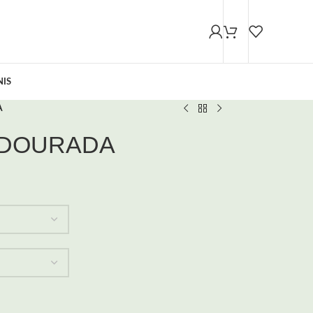
NIS
A
 DOURADA