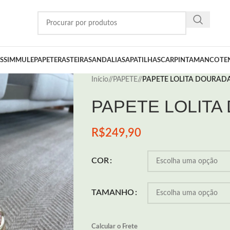
SSIM
MULE
PAPETE
RASTEIRA
SANDALIA
SAPATILHA
SCARPIN
TAMANCO
TE
Início
/
PAPETE
/
PAPETE LOLITA DOURAD
PAPETE LOLITA
R$
249,90
COR
TAMANHO
Calcular o Frete