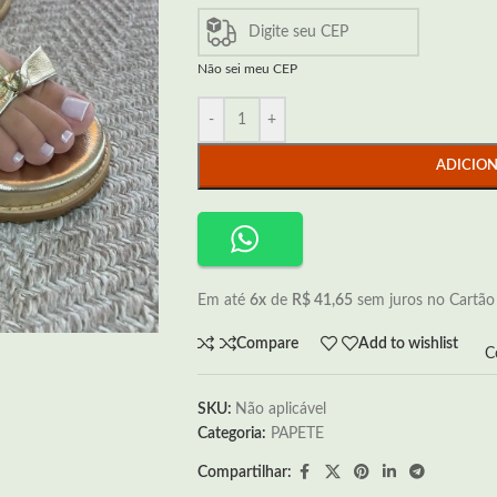
Não sei meu CEP
-
+
ADICIO
Em até
6x
de
R$ 41,65
sem juros no Cartão
Compare
Add to wishlist
C
SKU:
Não aplicável
Categoria:
PAPETE
Compartilhar: