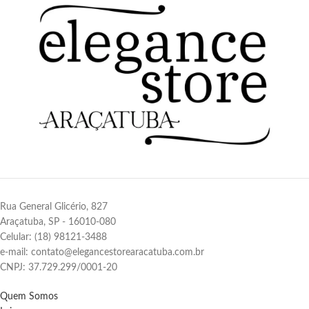
Rua General Glicério, 827
Araçatuba, SP - 16010-080
Celular: (18) 98121-3488
e-mail: contato@elegancestorearacatuba.com.br
CNPJ: 37.729.299/0001-20
Quem Somos