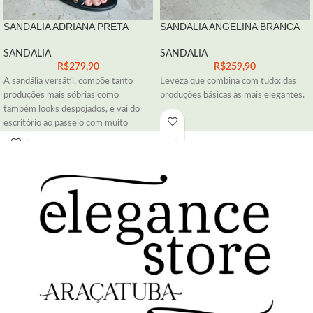
SANDALIA ADRIANA PRETA
SANDALIA ANGELINA BRANCA
SANDALIA
SANDALIA
R$
279,90
R$
259,90
A sandália versátil, compõe tanto
Leveza que combina com tudo: das
produções mais sóbrias como
produções básicas às mais elegantes.
também looks despojados, e vai do
escritório ao passeio com muito