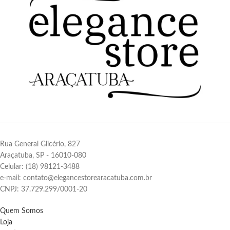
Rua General Glicério, 827
Araçatuba, SP - 16010-080
Celular: (18) 98121-3488
e-mail: contato@elegancestorearacatuba.com.br
CNPJ: 37.729.299/0001-20
Quem Somos
Loja