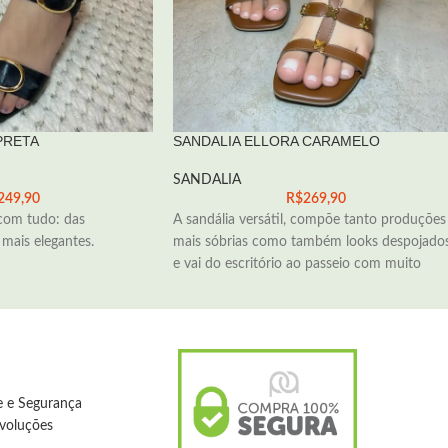
PRETA
SANDALIA ELLORA CARAMELO
SANDALIA
249,90
R$
269,90
com tudo: das
A sandália versátil, compõe tanto produções
mais elegantes.
mais sóbrias como também looks despojados
e vai do escritório ao passeio com muito
de e Segurança
evoluções