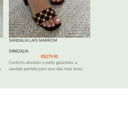
SANDALIA LAIS MARROM
SANDALIA LARI
SANDALIA
SANDALIA
R$
279,90
Conforto absoluto e estilo garantido: a
Leveza que combi
,
sandalia perfeita para seus dias mais leves.
produções básicas