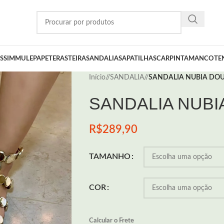
SSIM
MULE
PAPETE
RASTEIRA
SANDALIA
SAPATILHA
SCARPIN
TAMANCO
TE
Início
/
SANDALIA
/
SANDALIA NUBIA DO
SANDALIA NUB
R$
289,90
TAMANHO
COR
Calcular o Frete