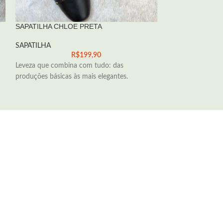
SAPATILHA CHLOE PRETA
SAPATILHA EMM
SAPATILHA
SAPATILHA
R$
199,90
Leveza que combina com tudo: das
Leveza que combi
produções básicas às mais elegantes.
produções básicas