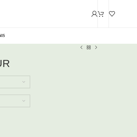
NIS
UR