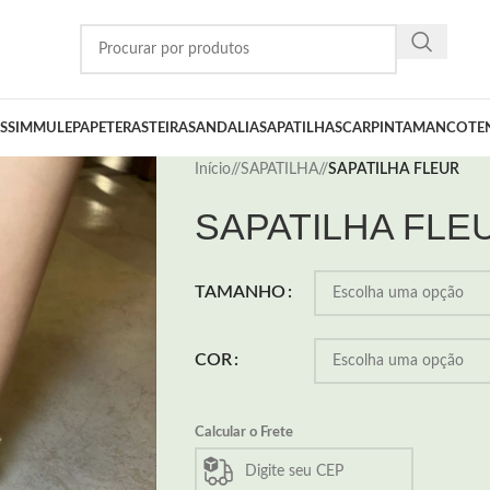
SSIM
MULE
PAPETE
RASTEIRA
SANDALIA
SAPATILHA
SCARPIN
TAMANCO
TE
Início
/
SAPATILHA
/
SAPATILHA FLEUR
SAPATILHA FLE
TAMANHO
COR
Calcular o Frete