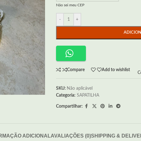
Não sei meu CEP
-
+
ADICIO
Compare
Add to wishlist
C
SKU:
Não aplicável
Categoria:
SAPATILHA
Compartilhar:
RMAÇÃO ADICIONAL
AVALIAÇÕES (0)
SHIPPING & DELIV