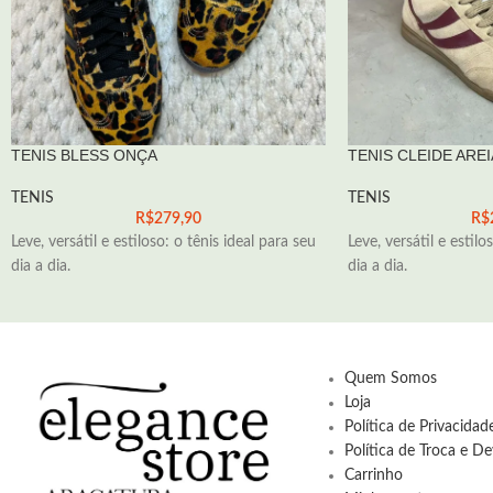
TENIS BLESS ONÇA
TENIS CLEIDE AREI
TENIS
TENIS
R$
279,90
R$
Leve, versátil e estiloso: o tênis ideal para seu
Leve, versátil e estilo
dia a dia.
dia a dia.
Quem Somos
Loja
Política de Privacida
Política de Troca e D
Carrinho