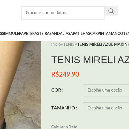
SSIM
MULE
PAPETE
RASTEIRA
SANDALIA
SAPATILHA
SCARPIN
TAMANCO
TE
Início
/
TENIS
/
TENIS MIRELI AZUL MARI
TENIS MIRELI 
R$
249,90
COR
TAMANHO
Calcular o Frete