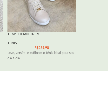
TENIS LILIAN CREME
TENIS MIRELI 
TENIS
TENIS
R$
289,90
u
Leve, versátil e estiloso: o tênis ideal para seu
Moda, conforto e 
dia a dia.