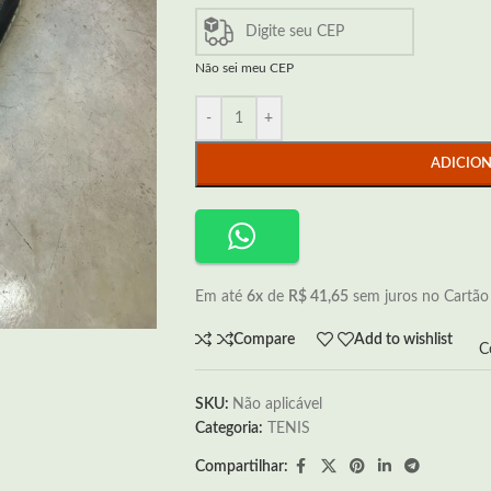
Não sei meu CEP
-
+
ADICIO
Em até
6x
de
R$ 41,65
sem juros no Cartão
Compare
Add to wishlist
C
SKU:
Não aplicável
Categoria:
TENIS
Compartilhar: