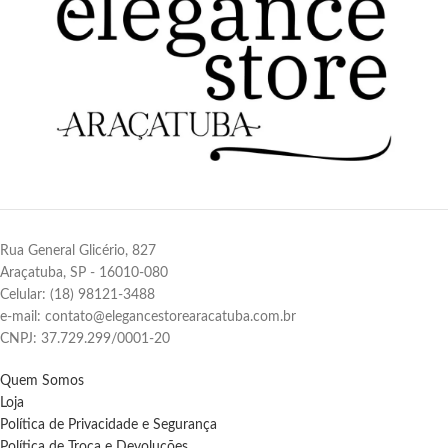
Rua General Glicério, 827
Araçatuba, SP - 16010-080
Celular: (18) 98121-3488
e-mail: contato@elegancestorearacatuba.com.br
CNPJ: 37.729.299/0001-20
Quem Somos
Loja
Política de Privacidade e Segurança
Política de Troca e Devoluções